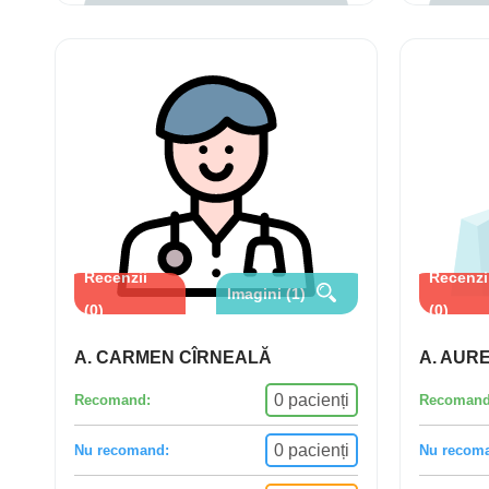
Recenzii
Recenzi
Imagini (1)
(0)
(0)
A. CARMEN CÎRNEALĂ
A. AUR
0 pacienți
Recomand:
Recomand
0 pacienți
Nu recomand:
Nu recom