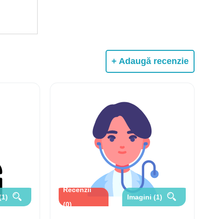
+ Adaugă recenzie
Recenzii
(1)
Imagini (1)
(0)