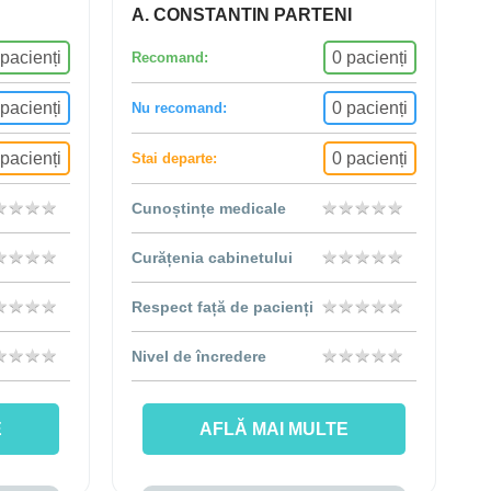
A. CONSTANTIN PARTENI
 pacienți
0 pacienți
Recomand:
 pacienți
0 pacienți
Nu recomand:
 pacienți
0 pacienți
Stai departe:
★
★
★
★
★
★
★
★
★
★
★
★
★
★
★
★
★
★
Cunoștințe medicale
★
★
★
★
★
★
★
★
★
★
★
★
★
★
★
★
★
★
Curățenia cabinetului
★
★
★
★
★
★
★
★
★
★
★
★
★
★
★
★
★
★
Respect față de pacienți
★
★
★
★
★
★
★
★
★
★
★
★
★
★
★
★
★
★
Nivel de încredere
E
AFLĂ MAI MULTE