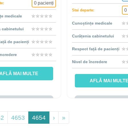
0 pacienți
te:
0
Stai departe:
★
★
★
★
★
★
★
★
★
★
țe medicale
★
★
Cunoștințe medicale
★
★
★
★
★
★
★
★
★
★
 cabinetului
★
★
Curățenia cabinetului
★
★
★
★
★
★
★
★
★
★
ață de pacienți
★
★
Respect față de pacienți
★
★
★
★
★
★
★
★
★
★
încredere
★
★
Nivel de încredere
AFLĂ MAI MULTE
AFLĂ MAI MULT
52
4653
4654
›
»