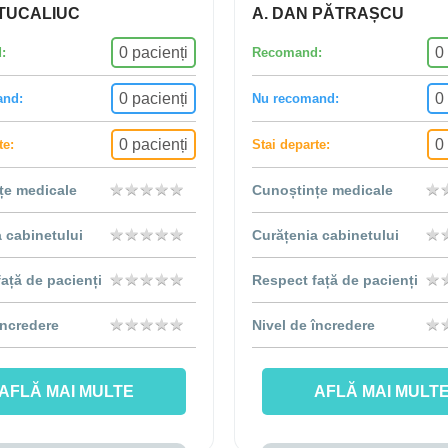
 TUCALIUC
A. DAN PĂTRAȘCU
0 pacienți
0
:
Recomand:
0 pacienți
0
and:
Nu recomand:
0 pacienți
0
te:
Stai departe:
★
★
★
★
★
★
★
★
★
★
★
★
țe medicale
Cunoștințe medicale
★
★
★
★
★
★
★
★
★
★
★
★
 cabinetului
Curățenia cabinetului
★
★
★
★
★
★
★
★
★
★
★
★
ață de pacienți
Respect față de pacienți
★
★
★
★
★
★
★
★
★
★
★
★
încredere
Nivel de încredere
AFLĂ MAI MULTE
AFLĂ MAI MULT