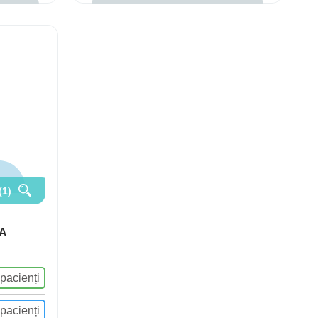
(1)
A
 pacienți
 pacienți