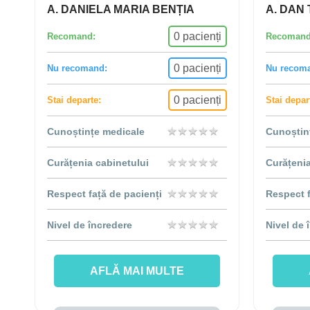
A. DANIELA MARIA BENȚIA
A. DAN
0 pacienți
Recomand:
Recomand
0 pacienți
Nu recomand:
Nu recom
0 pacienți
Stai departe:
Stai depar
★
★
★
★
★
★
★
★
★
★
Cunoștințe medicale
Cunoștin
★
★
★
★
★
★
★
★
★
★
Curățenia cabinetului
Curățenia
★
★
★
★
★
★
★
★
★
★
Respect față de pacienți
Respect f
★
★
★
★
★
★
★
★
★
★
Nivel de încredere
Nivel de 
AFLĂ MAI MULTE