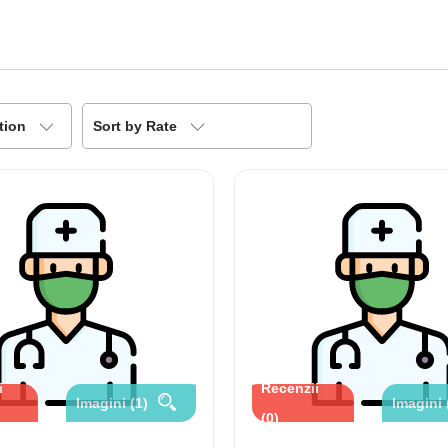
tion
Sort by Rate
i
Recenzii
Imagini (1)
Imagini 
(0)