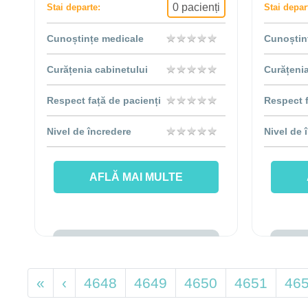
0 pacienți
Stai departe:
Stai depar
★
★
★
★
★
★
★
★
★
★
Cunoștințe medicale
Cunoștin
★
★
★
★
★
★
★
★
★
★
Curățenia cabinetului
Curățenia
★
★
★
★
★
★
★
★
★
★
Respect față de pacienți
Respect f
★
★
★
★
★
★
★
★
★
★
Nivel de încredere
Nivel de 
AFLĂ MAI MULTE
«
‹
4648
4649
4650
4651
46