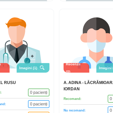
i
Recenzii
Imagini (1)
Imagini 
(0)
EL RUSU
A. ADINA - LĂCRĂMIOAR
IORDAN
0 pacienți
:
0
Recomand:
0 pacienți
and:
0
Nu recomand: