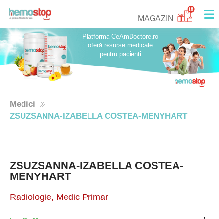
18
MAGAZIN
Platforma CeAmDoctore.ro
oferă resurse medicale
pentru pacienți
Medici
ZSUZSANNA-IZABELLA COSTEA-MENYHART
ZSUZSANNA-IZABELLA COSTEA-
MENYHART
Radiologie, Medic Primar