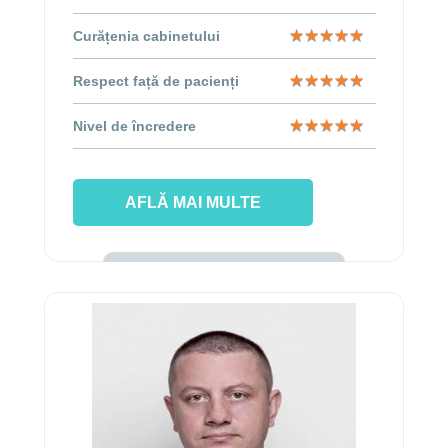
★
★
★
★
★
★
★
★
★
★
Curățenia cabinetului
★
★
★
★
★
★
★
★
★
★
Respect față de pacienți
★
★
★
★
★
★
★
★
★
★
Nivel de încredere
AFLĂ MAI MULTE