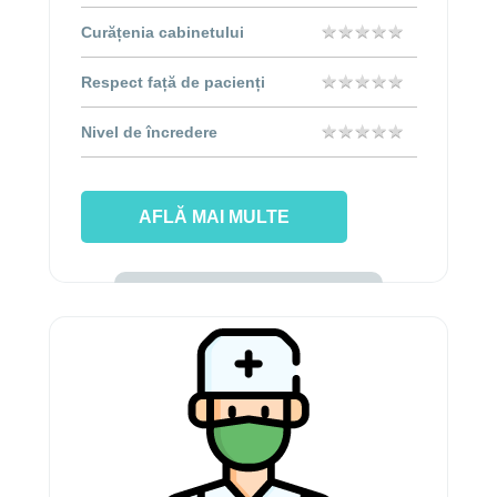
★
★
★
★
★
★
★
★
★
★
Curățenia cabinetului
★
★
★
★
★
★
★
★
★
★
Respect față de pacienți
★
★
★
★
★
★
★
★
★
★
Nivel de încredere
AFLĂ MAI MULTE