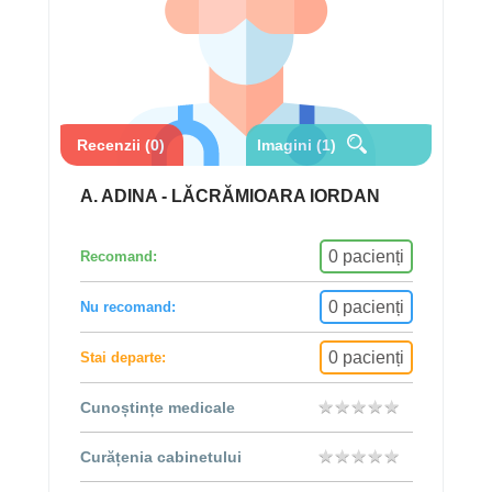
Recenzii (0)
Imagini (1)
A. ADINA - LĂCRĂMIOARA IORDAN
0 pacienți
Recomand:
0 pacienți
Nu recomand:
0 pacienți
Stai departe:
★
★
★
★
★
★
★
★
★
★
Cunoștințe medicale
★
★
★
★
★
★
★
★
★
★
Curățenia cabinetului