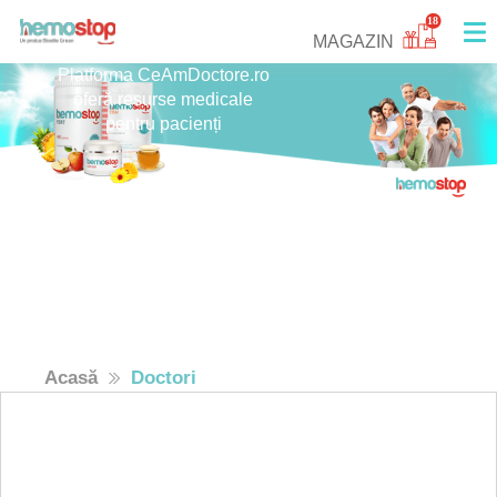
18
MAGAZIN
Platforma CeAmDoctore.ro
oferă resurse medicale
pentru pacienți
Acasă
Doctori