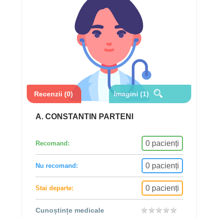
Recenzii (0)
Imagini (1)
A. CONSTANTIN PARTENI
0 pacienți
Recomand:
0 pacienți
Nu recomand:
0 pacienți
Stai departe:
★
★
★
★
★
★
★
★
★
★
Cunoștințe medicale