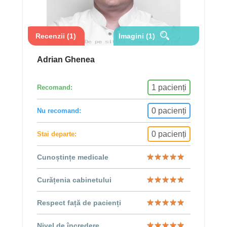
Recenzii (1)
Imagini (1)
Adrian Ghenea
1 pacienți
Recomand:
0 pacienți
Nu recomand:
0 pacienți
Stai departe:
★
★
★
★
★
★
★
★
★
★
Cunoștințe medicale
★
★
★
★
★
★
★
★
★
★
Curățenia cabinetului
★
★
★
★
★
★
★
★
★
★
Respect față de pacienți
★
★
★
★
★
★
★
★
★
★
Nivel de încredere