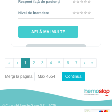
★
★
★
★
★
★
★
★
★
★
Respect față de pacienți
★
★
★
★
★
★
★
★
★
★
Nivel de încredere
AFLĂ MAI MULTE
«
‹
1
2
3
4
5
6
7
›
»
Mergi la pagina:
© Copyright Bioelite Green S.R.L. 2026.
Toate drepturile rezervate