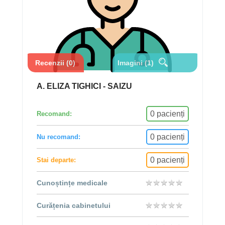
Recenzii (0)
Imagini (1)
A. ELIZA TIGHICI - SAIZU
0 pacienți
Recomand:
0 pacienți
Nu recomand:
0 pacienți
Stai departe:
★
★
★
★
★
★
★
★
★
★
Cunoștințe medicale
★
★
★
★
★
★
★
★
★
★
Curățenia cabinetului