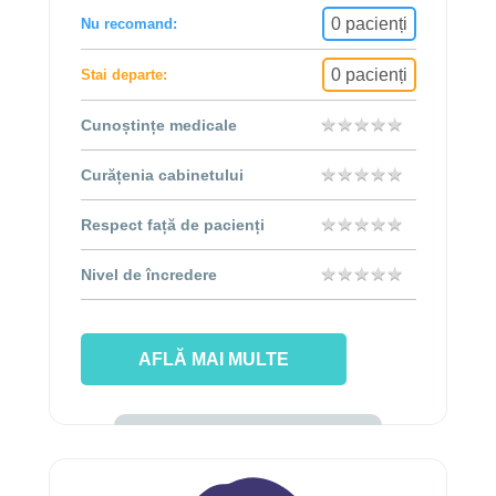
0 pacienți
Nu recomand:
0 pacienți
Stai departe:
★
★
★
★
★
★
★
★
★
★
Cunoștințe medicale
★
★
★
★
★
★
★
★
★
★
Curățenia cabinetului
★
★
★
★
★
★
★
★
★
★
Respect față de pacienți
★
★
★
★
★
★
★
★
★
★
Nivel de încredere
AFLĂ MAI MULTE