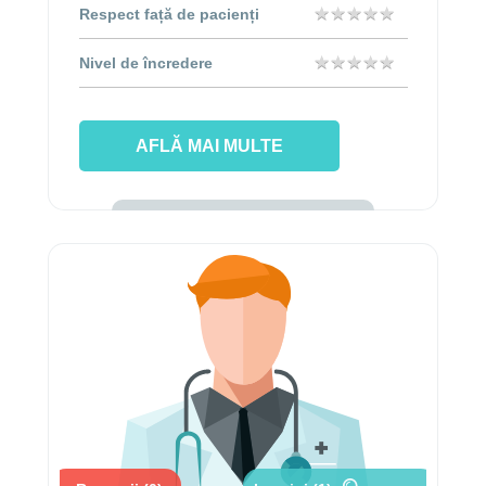
★
★
★
★
★
★
★
★
★
★
Respect față de pacienți
★
★
★
★
★
★
★
★
★
★
Nivel de încredere
AFLĂ MAI MULTE