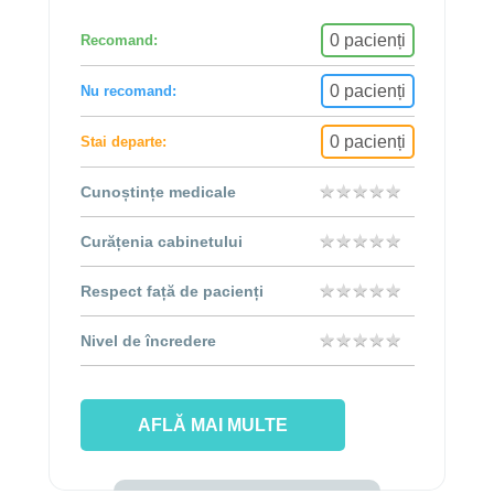
0 pacienți
Recomand:
0 pacienți
Nu recomand:
0 pacienți
Stai departe:
★
★
★
★
★
★
★
★
★
★
Cunoștințe medicale
★
★
★
★
★
★
★
★
★
★
Curățenia cabinetului
★
★
★
★
★
★
★
★
★
★
Respect față de pacienți
★
★
★
★
★
★
★
★
★
★
Nivel de încredere
AFLĂ MAI MULTE