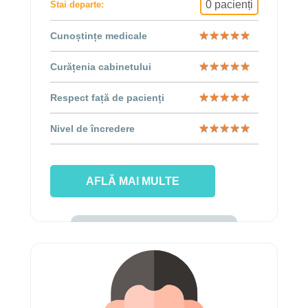
0 pacienți
Stai departe:
★
★
★
★
★
★
★
★
★
★
Cunoștințe medicale
★
★
★
★
★
★
★
★
★
★
Curățenia cabinetului
★
★
★
★
★
★
★
★
★
★
Respect față de pacienți
★
★
★
★
★
★
★
★
★
★
Nivel de încredere
AFLĂ MAI MULTE