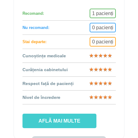
1 pacienți
Recomand:
0 pacienți
Nu recomand:
0 pacienți
Stai departe:
★
★
★
★
★
★
★
★
★
★
Cunoștințe medicale
★
★
★
★
★
★
★
★
★
★
Curățenia cabinetului
★
★
★
★
★
★
★
★
★
★
Respect față de pacienți
★
★
★
★
★
★
★
★
★
★
Nivel de încredere
AFLĂ MAI MULTE