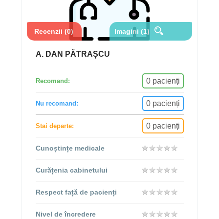
Recenzii (0)
Imagini (1)
A. DAN PĂTRAȘCU
0 pacienți
Recomand:
0 pacienți
Nu recomand:
0 pacienți
Stai departe:
★
★
★
★
★
★
★
★
★
★
Cunoștințe medicale
★
★
★
★
★
★
★
★
★
★
Curățenia cabinetului
★
★
★
★
★
★
★
★
★
★
Respect față de pacienți
★
★
★
★
★
★
★
★
★
★
Nivel de încredere