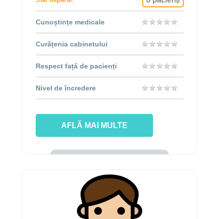
★
★
★
★
★
★
★
★
★
★
Cunoștințe medicale
★
★
★
★
★
★
★
★
★
★
Curățenia cabinetului
★
★
★
★
★
★
★
★
★
★
Respect față de pacienți
★
★
★
★
★
★
★
★
★
★
Nivel de încredere
AFLĂ MAI MULTE