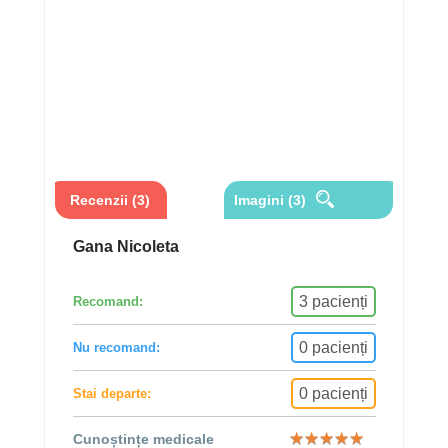
Recenzii (3)
Imagini (3)
Gana Nicoleta
3 pacienți
Recomand:
0 pacienți
Nu recomand:
0 pacienți
Stai departe:
★
★
★
★
★
★
★
★
★
★
Cunoștințe medicale