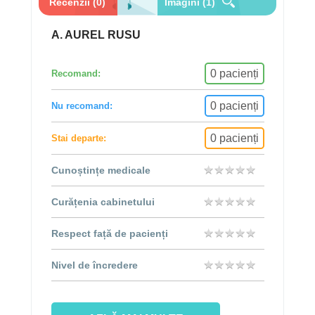
Recenzii (0)
Imagini (1)
A. AUREL RUSU
0 pacienți
Recomand:
0 pacienți
Nu recomand:
0 pacienți
Stai departe:
★
★
★
★
★
★
★
★
★
★
Cunoștințe medicale
★
★
★
★
★
★
★
★
★
★
Curățenia cabinetului
★
★
★
★
★
★
★
★
★
★
Respect față de pacienți
★
★
★
★
★
★
★
★
★
★
Nivel de încredere