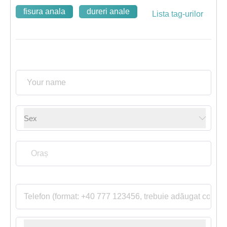
fisura anala
dureri anale
Lista tag-urilor