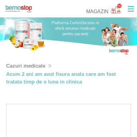
18
MAGAZIN
Platforma CeAmDoctore.ro
oferă resurse medicale
pentru pacienți
Cazuri medicale
Acum 2 ani am avut fisura anala care am fost
tratata timp de o luna in clinica