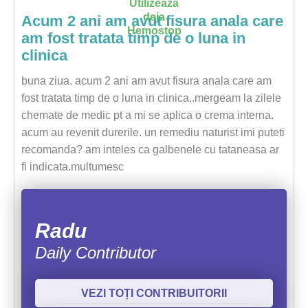
Utilizează
deja
Acum 2 ani am avut fisura anala care
Hemostop
am fost tratata timp de o luna in
clinica
buna ziua. acum 2 ani am avut fisura anala care am
fost tratata timp de o luna in clinica..mergeam la zilele
chemate de medic pt a mi se aplica o crema interna.
acum au revenit durerile. un remediu naturist imi puteti
recomanda? am inteles ca galbenele cu tataneasa ar
fi indicata.multumesc
Radu
Daily Contributor
VEZI TOȚI CONTRIBUITORII