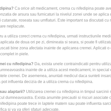
edipina?
Ca orice alt medicament, crema cu nifedipina poate av
zatia de arsura sau furnicaturi la nivelul zonei unde se aplica
tii cutanate, roseata sau umflaturi. Este important sa discutati cu
are neplacute.
u a utiliza corect crema cu nifedipina, urmati instructiunile med
plicata de doua ori pe zi, dimineata si seara, si poate fi utilizat
uscati bine zona afectata inainte de aplicarea cremei. Aplicati o
omplet in piele.
emei cu nifedipina?
Da, exista unele contraindicatii pentru utili
dumneavoastra inainte de a utiliza acest medicament, in special 
ntele cremei. De asemenea, anuntati medicul daca sunteti insarci
pot influenta decizia de a utiliza crema cu nifedipina.
 sau alaptarii?
Utilizarea cremei cu nifedipina in timpul sarcinii 
cul dumneavoastra. Exista anumite precautii si riscuri asociate c
fedipina poate trece in laptele matern sau poate influenta sarc
ica si va va oferi sfaturi adecvate.