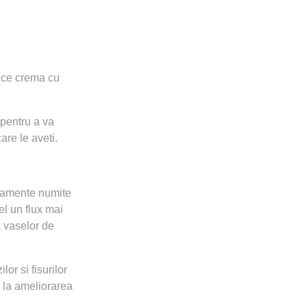
ece crema cu
 pentru a va
are le aveti.
camente numite
el un flux mai
a vaselor de
or si fisurilor
 la ameliorarea