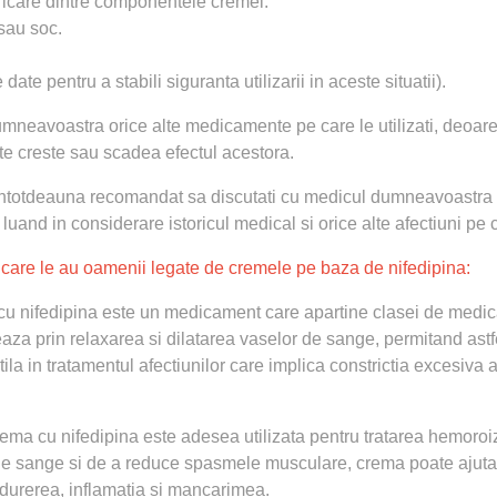
oricare dintre componentele cremei.
 sau soc.
te pentru a stabili siguranta utilizarii in aceste situatii).
mneavoastra orice alte medicamente pe care le utilizati, deoar
te creste sau scadea efectul acestora.
e intotdeauna recomandat sa discutati cu medicul dumneavoastra
uand in considerare istoricul medical si orice alte afectiuni pe c
 care le au oamenii legate de cremele pe baza de nifedipina:
u nifedipina este un medicament care apartine clasei de medi
aza prin relaxarea si dilatarea vaselor de sange, permitand astf
ila in tratamentul afectiunilor care implica constrictia excesiva 
ma cu nifedipina este adesea utilizata pentru tratarea hemoroizil
e de sange si de a reduce spasmele musculare, crema poate ajuta
 durerea, inflamatia si mancarimea.