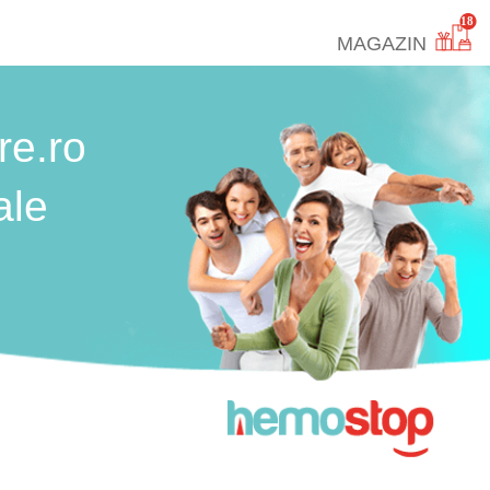
18
MAGAZIN
re.ro
ale