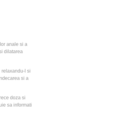
lor anale si a
i dilatarea
 relaxandu-l si
indecarea si a
rece doza si
uie sa informati