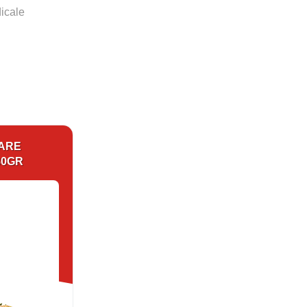
dicale
TARE
80GR