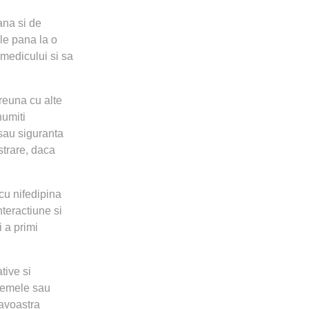
ana si de
ile pana la o
 medicului si sa
preuna cu alte
numiti
 sau siguranta
strare, daca
cu nifedipina
teractiune si
 a primi
tive si
cremele sau
eavoastra