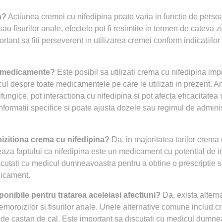
a?
Actiunea cremei cu nifedipina poate varia in functie de perso
au fisurilor anale, efectele pot fi resimtite in termen de cateva z
ant sa fiti perseverent in utilizarea cremei conform indicatiilor
te medicamente?
Este posibil sa utilizati crema cu nifedipina im
l despre toate medicamentele pe care le utilizati in prezent. A
ungice, pot interactiona cu nifedipina si pot afecta eficacitatea
formatii specifice si poate ajusta dozele sau regimul de admini
izitiona crema cu nifedipina?
Da, in majoritatea tarilor crema 
eaza faptului ca nifedipina este un medicament cu potential de in
cutati cu medicul dumneavoastra pentru a obtine o prescriptie si
edicament.
onibile pentru tratarea aceleiasi afectiuni?
Da, exista alterna
moroizilor si fisurilor anale. Unele alternative comune includ 
t de castan de cal. Este important sa discutati cu medicul dumn