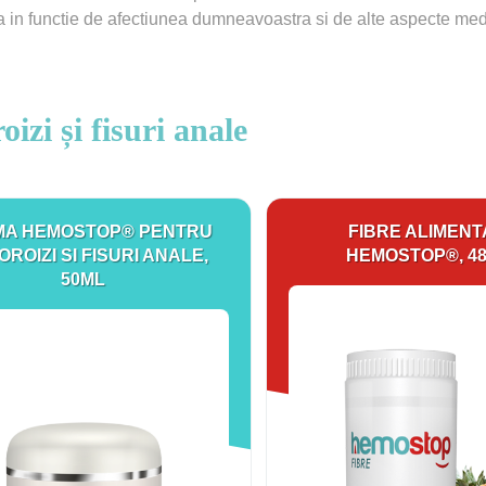
ta in functie de afectiunea dumneavoastra si de alte aspecte me
zi și fisuri anale
MA HEMOSTOP® PENTRU
FIBRE ALIMEN
ROIZI SI FISURI ANALE,
HEMOSTOP®, 4
50ML