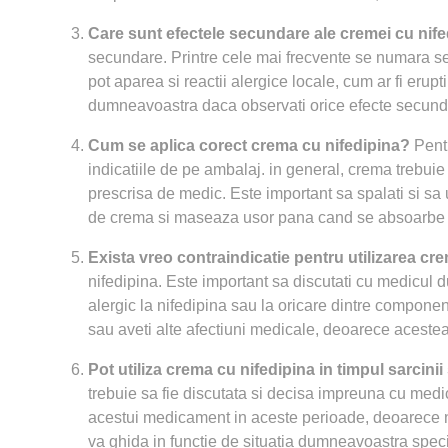
Care sunt efectele secundare ale cremei cu nif
secundare. Printre cele mai frecvente se numara sen
pot aparea si reactii alergice locale, cum ar fi erup
dumneavoastra daca observati orice efecte secund
Cum se aplica corect crema cu nifedipina?
Pentr
indicatiile de pe ambalaj. in general, crema trebuie a
prescrisa de medic. Este important sa spalati si sa 
de crema si maseaza usor pana cand se absoarbe c
Exista vreo contraindicatie pentru utilizarea cr
nifedipina. Este important sa discutati cu medicul 
alergic la nifedipina sau la oricare dintre compone
sau aveti alte afectiuni medicale, deoarece acestea 
Pot utiliza crema cu nifedipina in timpul sarcinii
trebuie sa fie discutata si decisa impreuna cu medi
acestui medicament in aceste perioade, deoarece ni
va ghida in functie de situatia dumneavoastra specif