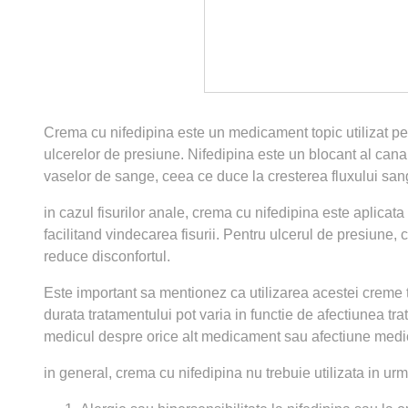
Crema cu nifedipina este un medicament topic utilizat pent
ulcerelor de presiune. Nifedipina este un blocant al canal
vaselor de sange, ceea ce duce la cresterea fluxului sangu
in cazul fisurilor anale, crema cu nifedipina este aplicata
facilitand vindecarea fisurii. Pentru ulcerul de presiune, 
reduce disconfortul.
Este important sa mentionez ca utilizarea acestei creme 
durata tratamentului pot varia in functie de afectiunea t
medicul despre orice alt medicament sau afectiune medica
in general, crema cu nifedipina nu trebuie utilizata in urma