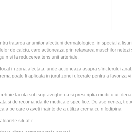
ru tratarea anumitor afectiuni dermatologice, in special a fisuri
elor de calciu, care actioneaza prin relaxarea muschilor netezi s
in si la reducerea tensiunii arteriale.
 local in zona afectata, unde actioneaza asupra sfincterului anal,
crema poate fi aplicata in jurul zonei ulcerate pentru a favoriza v
trebuie facuta sub supravegherea si prescriptia medicului, deoa
ratata si de recomandarile medicale specifice. De asemenea, treb
la pe care o aveti inainte de a utiliza crema cu nifedipina.
toarele situatii: