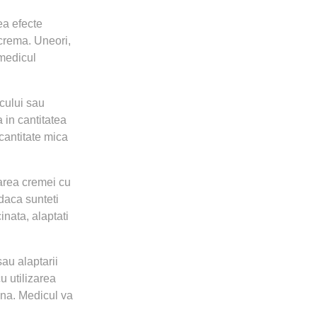
ea efecte
 crema. Uneori,
 medicul
icului sau
a in cantitatea
 cantitate mica
zarea cremei cu
daca sunteti
nata, alaptati
sau alaptarii
u utilizarea
ina. Medicul va