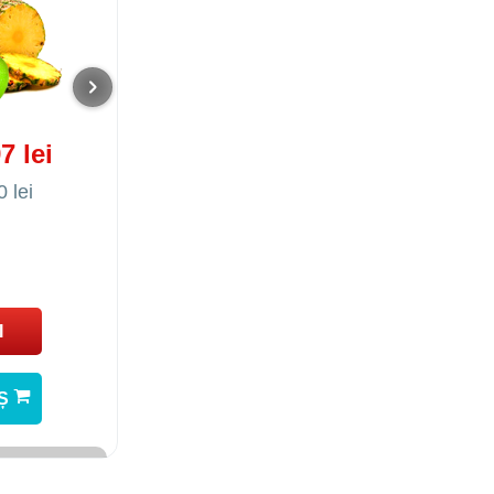
7 lei
0 lei
I
OȘ