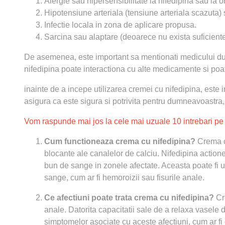
Alergie sau hipersensibilitate la nifedipina sau la 
Hipotensiune arteriala (tensiune arteriala scazuta)
Infectie locala in zona de aplicare propusa.
Sarcina sau alaptare (deoarece nu exista suficiente da
De asemenea, este important sa mentionati medicului du
nifedipina poate interactiona cu alte medicamente si poa
inainte de a incepe utilizarea cremei cu nifedipina, est
asigura ca este sigura si potrivita pentru dumneavoastra, l
Vom raspunde mai jos la cele mai uzuale 10 intrebari pe
Cum functioneaza crema cu nifedipina?
Crema c
blocante ale canalelor de calciu. Nifedipina actione
bun de sange in zonele afectate. Aceasta poate fi ut
sange, cum ar fi hemoroizii sau fisurile anale.
Ce afectiuni poate trata crema cu nifedipina?
Cre
anale. Datorita capacitatii sale de a relaxa vasel
simptomelor asociate cu aceste afectiuni, cum ar fi