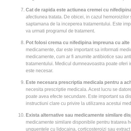
Cat de rapida este actiunea cremei cu nifedipin
afectiunea tratata. De obicei, in cazul hemoroizilor s
saptamana de la inceperea tratamentului. Este import
va urmati programul de tratament.
Pot folosi crema cu nifedipina impreuna cu al
medicamente, dar este important sa informati medicu
medicamente, cum ar fi anumite antibiotice sau antif
tratamentului. Medicul dumneavoastra poate oferi in
este necesar.
Este necesara prescriptia medicala pentru a ach
necesita prescriptie medicala. Acest lucru se dator
poate avea efecte secundare. Este important sa dis
instructiuni clare cu privire la utilizarea acestui m
Exista alternative sau medicamente similare disp
medicamente similare disponibile pentru tratarea he
unguentele cu lidocaina, corticosteroizi sau extrac