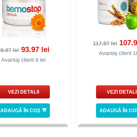
107.9
117.97 lei
93.97 lei
9.97 lei
Avantaj client 1
Avantaj client 6 lei
VEZI DETALII
VEZI DETALI
ADAUGĂ ÎN COȘ
ADAUGĂ ÎN C