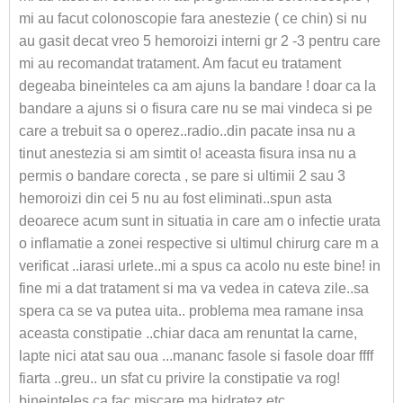
mi au facut colonoscopie fara anestezie ( ce chin) si nu
au gasit decat vreo 5 hemoroizi interni gr 2 -3 pentru care
mi au recomandat tratament. Am facut eu tratament
degeaba bineinteles ca am ajuns la bandare ! doar ca la
bandare a ajuns si o fisura care nu se mai vindeca si pe
care a trebuit sa o operez..radio..din pacate insa nu a
tinut anestezia si am simtit o! aceasta fisura insa nu a
permis o bandare corecta , se pare si ultimii 2 sau 3
hemoroizi din cei 5 nu au fost eliminati..spun asta
deoarece acum sunt in situatia in care am o infectie urata
o inflamatie a zonei respective si ultimul chirurg care m a
verificat ..iarasi urlete..mi a spus ca acolo nu este bine! in
fine mi a dat tratament si ma va vedea in cateva zile..sa
spera ca se va putea uita.. problema mea ramane insa
aceasta constipatie ..chiar daca am renuntat la carne,
lapte nici atat sau oua ...mananc fasole si fasole doar ffff
fiarta ..greu.. un sfat cu privire la constipatie va rog!
bineinteles ca fac miscare ma hidratez etc.