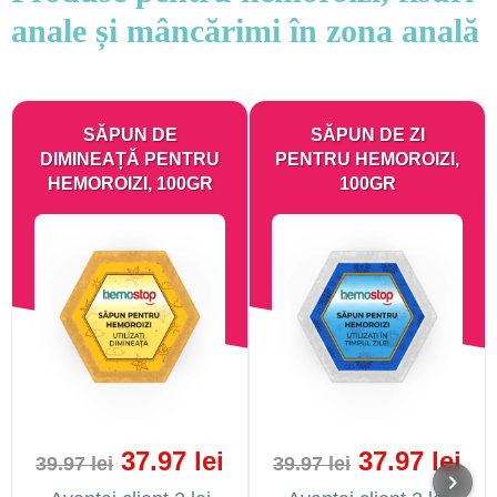
anale și mâncărimi în zona anală
SĂPUN DE
SĂPUN DE ZI
DIMINEAȚĂ PENTRU
PENTRU HEMOROIZI,
HEMOROIZI, 100GR
100GR
37.97 lei
37.97 lei
39.97 lei
39.97 lei