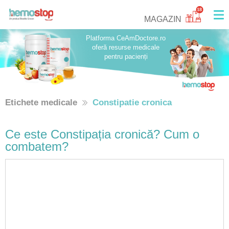
18
MAGAZIN
Platforma CeAmDoctore.ro
oferă resurse medicale
pentru pacienți
Etichete medicale
Constipatie cronica
Ce este Constipația cronică? Cum o
combatem?